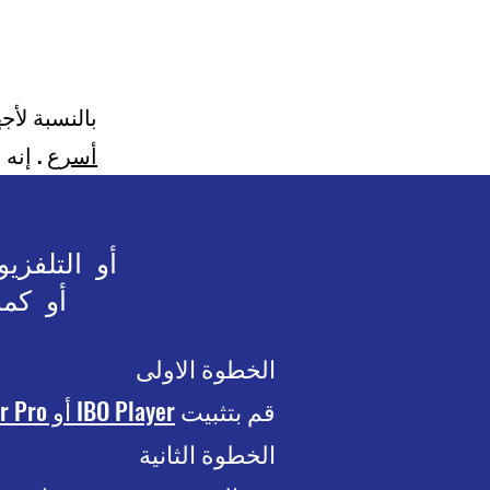
بالنسبة لأجهزة Apple TV وApple iOS، نوصي
أسرع
. إنه متاح في
على جهاز APPLE أو ndroid
(سامسونج/
الخطوة الاولى
قم بتثبيت
IBO Player أو IBO Player Pro
الخطوة الثانية