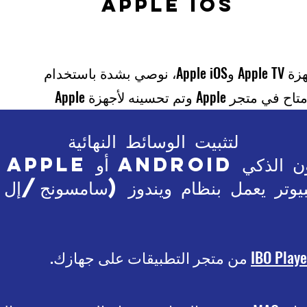
APPLE IOS
 بشدة باستخدام
 متجر Apple وتم تحسينه لأجهزة Apple
لتثبيت الوسائط النهائية
A أو التلفزيون الذكي
إل جي) أو كمبيوتر يعمل بنظام ويندوز
من متجر التطبيقات على جهازك.