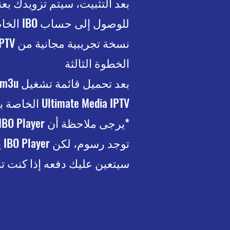
نسخة تجريبية مجانية من IPTV أو شراء اشتراك IPTV. ملاحظة: سنكون سعداء بالقيام بذلك نيابة عنك.
الخطوة الثالثة
Ultimate Media IPTV الخاصة بك.
*يرجى ملاحظة أن IBO Player هو تطبيق تابع لجهة خارجية يتيح الوصول إلى خوادمنا.
سيتعين عليك دفعه إذا كنت ترغب