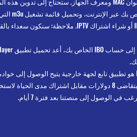
بعد التثبيت، سيتم تزويدك بعنوان MAC ومعرف الجهاز. ستحتاج إلى 
للوصول إلى حساب 
توجد رسوم، لكن IBO Player يتقاضى 8 دولارات مقابل اشتراك مدى ال
 في الوصول إلى منصتنا بعد فترة 7 أيام.