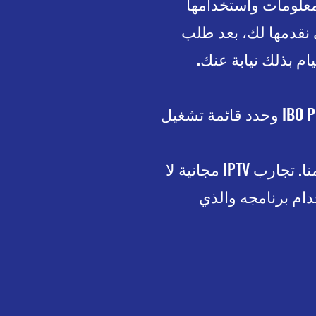
تدوين هذه المعلومات واستخدامها
IBO الخاص بك عبر الإنترنت، وتحميل قائمة تشغيل m3u التي نقدمها لك، بعد طلب
بعد تحميل قائمة تشغيل m3u إلى حساب IBO الخاص بك، أعد تحميل تطبيق IBO Player وحدد قائمة تشغيل
تجارب IPTV مجانية
لا
حياة لاستخدام برنامجه والذي