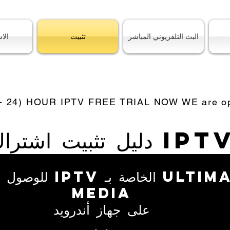
البث التلفزيوني المباشر
تثبيت
الا
 - 24) HOUR IPTV FREE TRIAL NOW WE are ope
يل تثبيت اشتراك IPTV
للوصول إلى خدمة PTV
media
على جهاز أندرويد