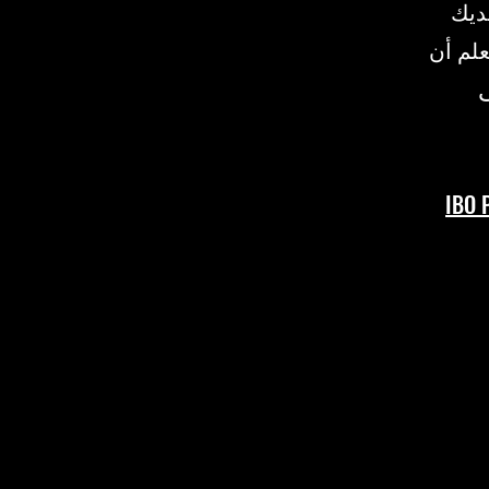
 جهاز ANDROID آخر، لديك
لم أن
ى
IBO 