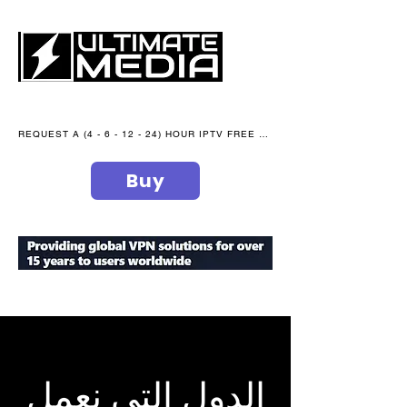
REQUEST A (4 - 6 - 12 - 24) HOUR IPTV FREE TRIAL NOW WE are open 365 days of the year
Buy
secure your peace of mind
الدول التي نعمل